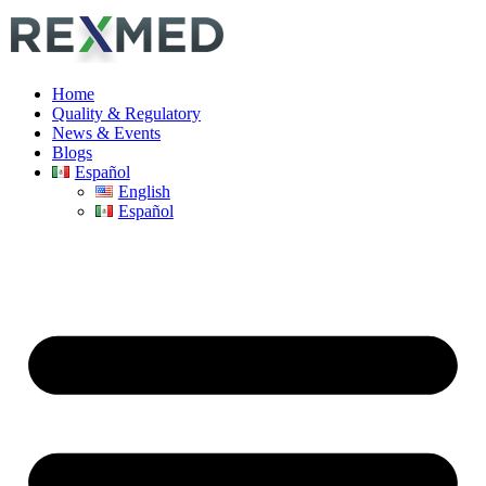
Home
Quality & Regulatory
News & Events
Blogs
Español
English
Español