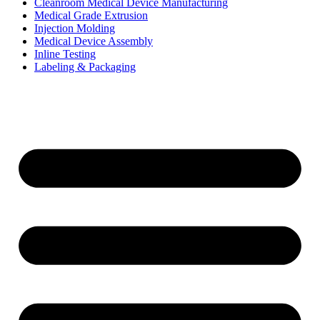
Cleanroom Medical Device Manufacturing
Medical Grade Extrusion
Injection Molding
Medical Device Assembly
Inline Testing
Labeling & Packaging