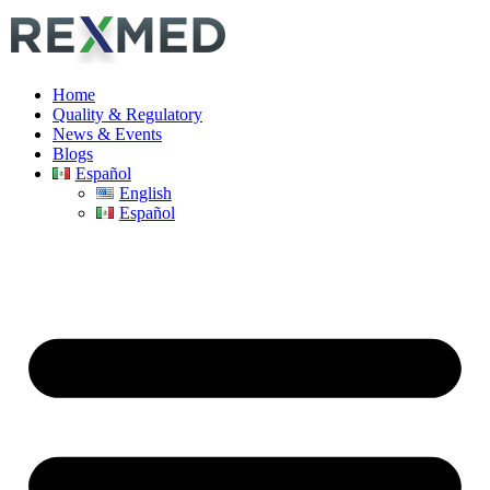
Home
Quality & Regulatory
News & Events
Blogs
Español
English
Español