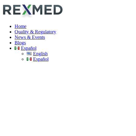
Home
Quality & Regulatory
News & Events
Blogs
Español
English
Español