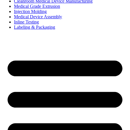
Cleanroom Medical Device Manufacturing
Medical Grade Extrusion
Injection Molding
Medical Device Assembly
Inline Testing
Labeling & Packaging