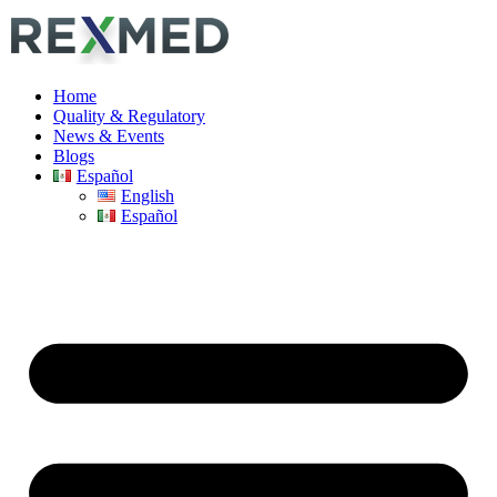
Home
Quality & Regulatory
News & Events
Blogs
Español
English
Español