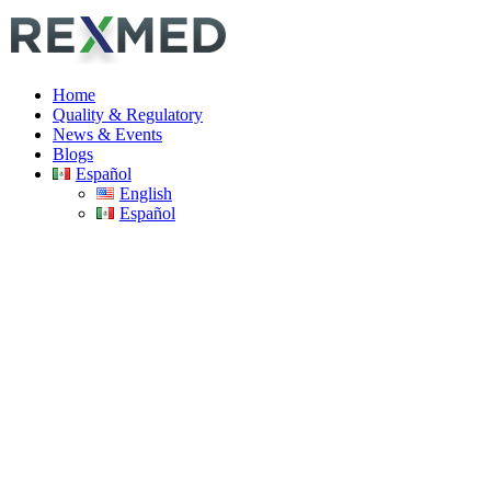
Home
Quality & Regulatory
News & Events
Blogs
Español
English
Español